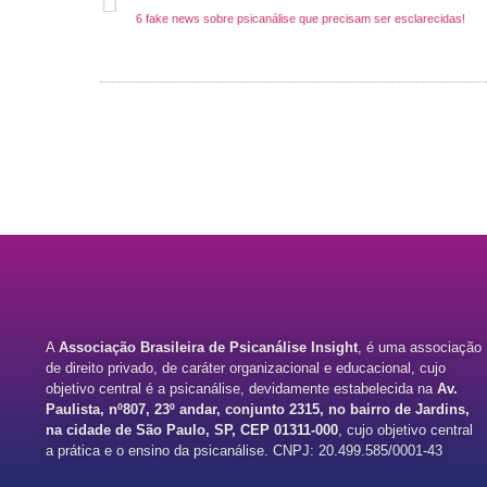
6 fake news sobre psicanálise que precisam ser esclarecidas!
A
Associação Brasileira de Psicanálise Insight
, é uma associação
de direito privado, de caráter organizacional e educacional, cujo
objetivo central é a psicanálise, devidamente estabelecida na
Av.
Paulista, nº807, 23º andar, conjunto 2315, no bairro de Jardins,
na cidade de São Paulo, SP, CEP 01311-000
, cujo objetivo central
a prática e o ensino da psicanálise. CNPJ: 20.499.585/0001-43