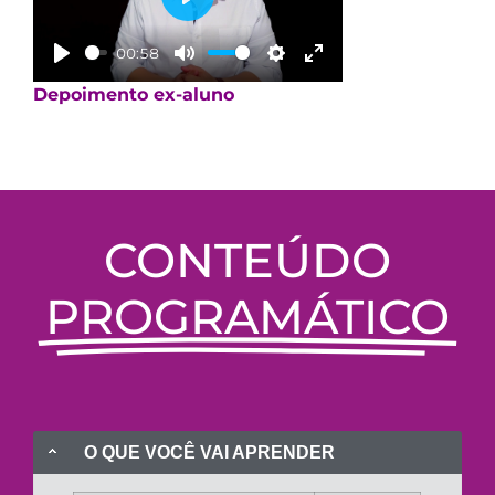
Play
00:58
Play
Mute
Settings
Enter fullscreen
Depoimento ex-aluno
CONTEÚDO
PROGRAMÁTICO
O QUE VOCÊ VAI APRENDER