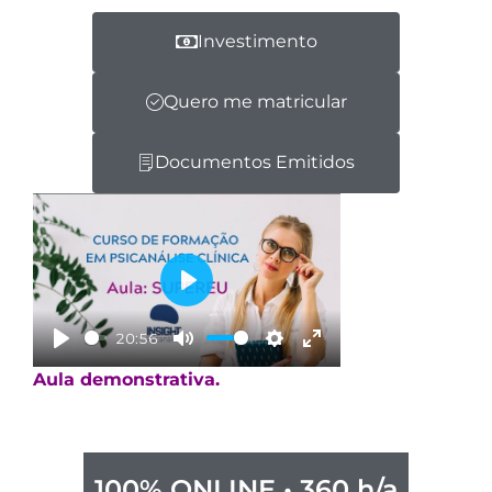
Investimento
Quero me matricular
Documentos Emitidos
Play
20:56
Play
Mute
Settings
Enter fullscreen
Aula demonstrativa.
100% ONLINE • 360 h/a