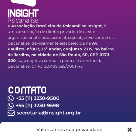
A
Associação Brasileira de Psicanálise Insight
, é
uma associação de direito privado, de caráter
organizacional e educacional, cujo objetivo central é a
psicanálise, devidamente estabelecida na
Av.
Paulista, nº807, 23º andar, conjunto 2315, no bairro
de Jardins, na cidade de São Paulo, SP, CEP 01311-
000
, cujo objetivo central a prática e o ensino da
psicanálise. CNPJ: 20.499.585/0001-43
CONTATO
+55 (11) 3230-9500
+55 (11) 3230-9598
secretaria@insight.org.br
Valorizamos sua privacidade
LINKS IMPORTANTES