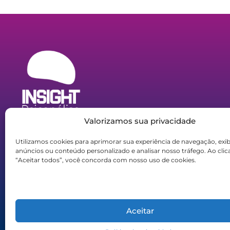
A
Associação Brasileira de Psicanálise Insight
, é uma
Valorizamos sua privacidade
associação de direito privado, de caráter organizacional e
educacional, cujo objetivo central é a psicanálise,
Utilizamos cookies para aprimorar sua experiência de navegação, exib
devidamente estabelecida na
Av. Paulista, nº807, 23º andar,
anúncios ou conteúdo personalizado e analisar nosso tráfego. Ao cli
conjunto 2315, no bairro de Jardins, na cidade de São
“Aceitar todos”, você concorda com nosso uso de cookies.
Paulo, SP, CEP 01311-000
, cujo objetivo central a prática e o
ensino da psicanálise. CNPJ: 20.499.585/0001-43
Aceitar