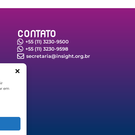
CONTATO
+55 (11) 3230-9500
+55 (11) 3230-9598
secretaria@insight.org.br
ir
car em