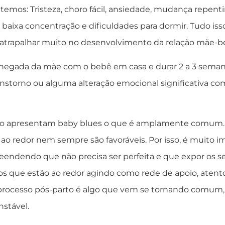
mos: Tristeza, choro fácil, ansiedade, mudança repentina
baixa concentração e dificuldades para dormir. Tudo isso
 atrapalhar muito no desenvolvimento da relação mãe-b
 chegada da mãe com o bebê em casa e durar 2 a 3 seman
nstorno ou alguma alteração emocional significativa co
to apresentam baby blues o que é amplamente comum. Se
 ao redor nem sempre são favoráveis. Por isso, é muito i
endendo que não precisa ser perfeita e que expor os sen
que estão ao redor agindo como rede de apoio, atentos
rocesso pós-parto é algo que vem se tornando comum, a
nstável.