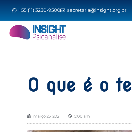
+55 (11) 3230-9500
secretaria@insight.org.br
O que é o t
março 25, 2021
5:00 am