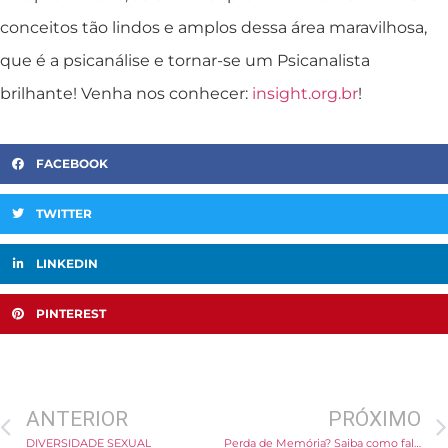
conceitos tão lindos e amplos dessa área maravilhosa,
que é a psicanálise e tornar-se um Psicanalista
brilhante! Venha nos conhecer:
insight.org.br
!
FACEBOOK
TWITTER
LINKEDIN
PINTEREST
ANTERIOR
PRÓXIMO
DIVERSIDADE SEXUAL
Perda de Memória? Saiba como falar com seu médico sobre isso sem esquecer