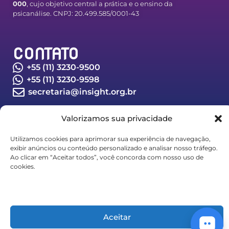
000
, cujo objetivo central a prática e o ensino da
psicanálise. CNPJ: 20.499.585/0001-43
CONTATO
+55 (11) 3230-9500
+55 (11) 3230-9598
secretaria@insight.org.br
Valorizamos sua privacidade
LINKS IMPORTANTES
Política de privacidade
Utilizamos cookies para aprimorar sua experiência de navegação,
exibir anúncios ou conteúdo personalizado e analisar nosso tráfego.
Depoimentos
Ao clicar em “Aceitar todos”, você concorda com nosso uso de
cookies.
© Abrapsi - Todos os direitos reservados - 2026
Aceitar