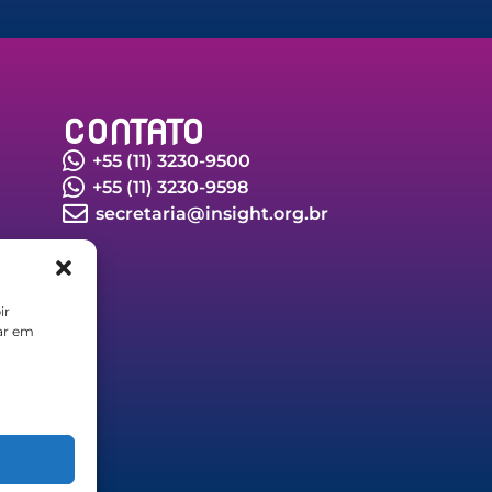
CONTATO
+55 (11) 3230-9500
+55 (11) 3230-9598
secretaria@insight.org.br
ir
car em