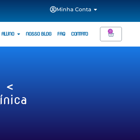
Minha Conta
0
 ALUNO
NOSSO BLOG
FAQ
CONTATO
a <
ínica