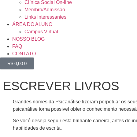
Clínica Social On-line
Membro/Admissão
Links Interessantes
ÁREA DO ALUNO
Campus Virtual
NOSSO BLOG
FAQ
CONTATO
R$
0,00
0
ESCREVER LIVROS
Grandes nomes da Psicanálise fizeram perpetuar os seus 
psicanálise torna possível obter o conhecimento necessári
Se você deseja seguir esta brilhante carreira, antes de in
habilidades de escrita.