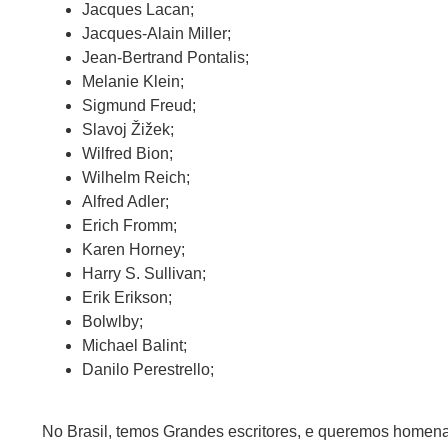
Jacques Lacan;
Jacques-Alain Miller;
Jean-Bertrand Pontalis;
Melanie Klein;
Sigmund Freud;
Slavoj Žižek;
Wilfred Bion;
Wilhelm Reich;
Alfred Adler;
Erich Fromm;
Karen Horney;
Harry S. Sullivan;
Erik Erikson;
Bolwlby;
Michael Balint;
Danilo Perestrello;
No Brasil, temos Grandes escritores, e queremos homena